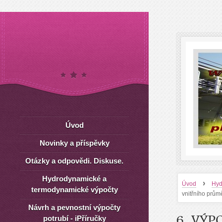
Úvod
Novinky a příspěvky
Otázky a odpovědi. Diskuse.
Hydrodynamické a
›
Úvod
Hyd
termodynamické výpočty
vnitřního prům
Návrh a pevnostní výpočty
6. VÝ
potrubí - iPříručky