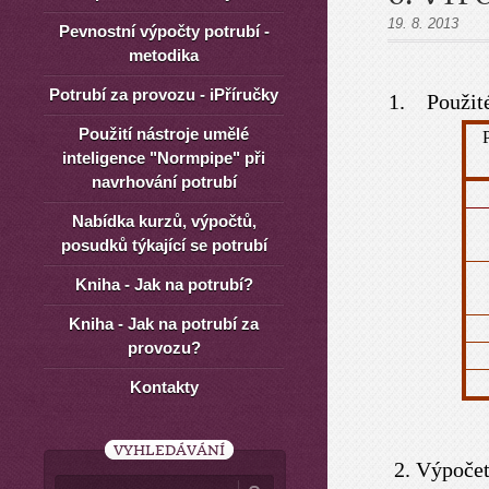
19. 8. 2013
Pevnostní výpočty potrubí -
metodika
Potrubí za provozu - iPříručky
1. Použité
Použití nástroje umělé
inteligence "Normpipe" při
navrhování potrubí
Nabídka kurzů, výpočtů,
posudků týkající se potrubí
Kniha - Jak na potrubí?
Kniha - Jak na potrubí za
provozu?
Kontakty
VYHLEDÁVÁNÍ
2. Výpočet