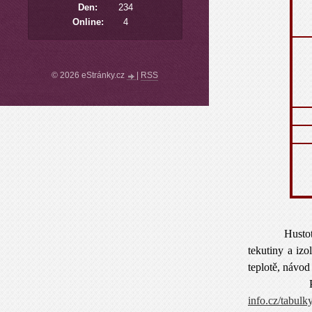
Den:
234
Online:
4
© 2026 eStránky.cz
|
RSS
Hustoty tekut
tekutiny a izo
teplotě, návod
Přepočet p
info.cz/tabulk