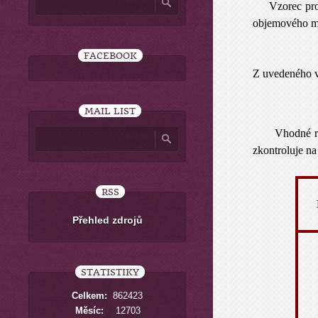
Vzorec pro vý
objemového mn
FACEBOOK
Z uvedeného v
MAIL LIST
Vhodné rychlo
zkontroluje na 
RSS
Přehled zdrojů
STATISTIKY
Celkem:
862423
Měsíc:
12703