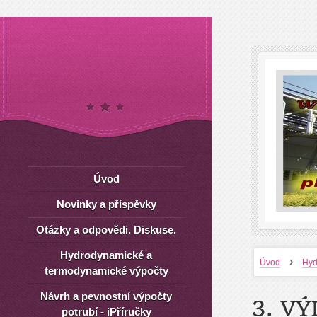
Úvod
Novinky a příspěvky
Otázky a odpovědi. Diskuse.
Hydrodynamické a
›
Úvod
Hyd
termodynamické výpočty
Návrh a pevnostní výpočty
3. V
potrubí - iPříručky