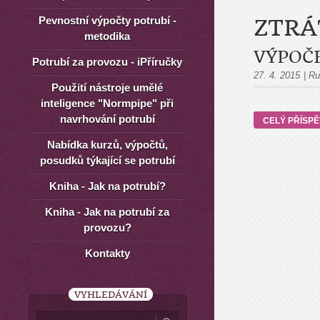
Pevnostní výpočty potrubí -
ZTRÁ
metodika
VÝPOČ
Potrubí za provozu - iPříručky
27. 4. 2015
|
Ru
Použití nástroje umělé
inteligence "Normpipe" při
navrhování potrubí
CELÝ PŘÍSP
Nabídka kurzů, výpočtů,
posudků týkající se potrubí
Kniha - Jak na potrubí?
Kniha - Jak na potrubí za
provozu?
Kontakty
VYHLEDÁVÁNÍ