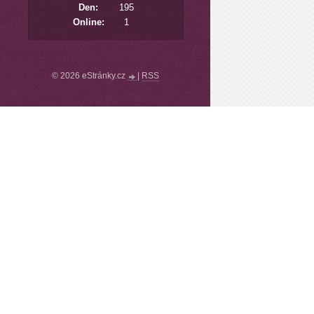
Den:
195
Online:
1
© 2026 eStránky.cz
|
RSS