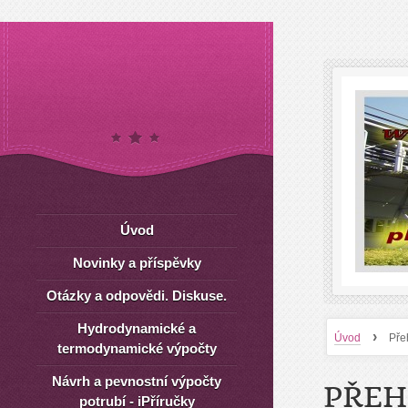
Úvod
Novinky a příspěvky
Otázky a odpovědi. Diskuse.
Hydrodynamické a
›
Úvod
Pře
termodynamické výpočty
Návrh a pevnostní výpočty
PŘEH
potrubí - iPříručky