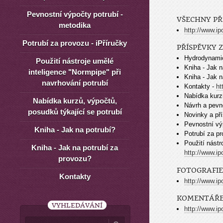
Pevnostní výpočty potrubí -
VŠECHNY PŘ
metodika
http://www.ip
Potrubí za provozu - iPříručky
PŘÍSPĚVKY 
Hydrodynami
Použití nástroje umělé
Kniha - Jak n
inteligence "Normpipe" při
Kniha - Jak n
navrhování potrubí
Kontakty -
ht
Nabídka kurzů
Nabídka kurzů, výpočtů,
Návrh a pevno
posudků týkající se potrubí
Novinky a př
Pevnostní vý
Kniha - Jak na potrubí?
Potrubí za pr
Použití nástr
Kniha - Jak na potrubí za
http://www.ip
provozu?
FOTOGRAFIE
Kontakty
http://www.ip
KOMENTÁŘ
VYHLEDÁVÁNÍ
http://www.i