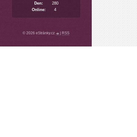
Den:
280
Online:
4
© 2026 eStránky.cz
|
RSS