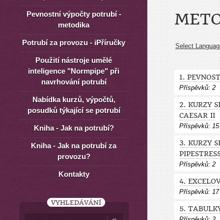
Pevnostní výpočty potrubí -
METO
metodika
Potrubí za provozu - iPříručky
Select Languag
Použití nástroje umělé
inteligence "Normpipe" při
1. PEVNOS
navrhování potrubí
Příspěvků:
2
Nabídka kurzů, výpočtů,
2. KURZY 
posudků týkající se potrubí
CAESAR II
Příspěvků:
15
Kniha - Jak na potrubí?
3. KURZY 
Kniha - Jak na potrubí za
PIPESTRES
provozu?
Příspěvků:
2
Kontakty
4. EXCELO
Příspěvků:
17
VYHLEDÁVÁNÍ
5. TABULK
Příspěvků:
2