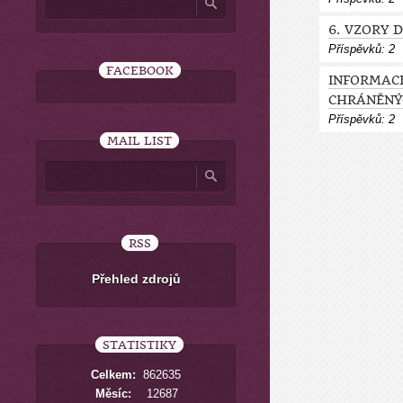
6. VZORY 
Příspěvků:
2
FACEBOOK
INFORMACE
CHRÁNĚNÝ
Příspěvků:
2
MAIL LIST
RSS
Přehled zdrojů
STATISTIKY
Celkem:
862635
Měsíc:
12687