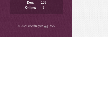
Den:
198
Online:
3
© 2026 eStránky.cz
|
RSS