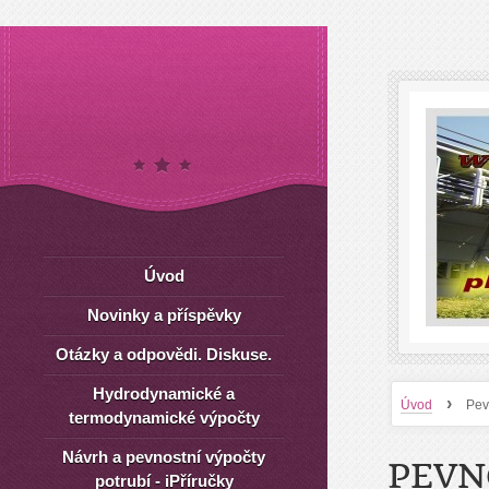
Úvod
Novinky a příspěvky
Otázky a odpovědi. Diskuse.
Hydrodynamické a
›
Úvod
Pev
termodynamické výpočty
Návrh a pevnostní výpočty
PEVN
potrubí - iPříručky