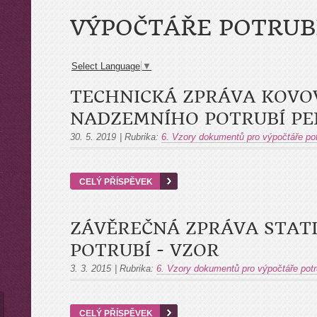
VÝPOČTÁŘE POTRUB
Select Language
▼
TECHNICKÁ ZPRÁVA KOV
NADZEMNÍHO POTRUBÍ PED
30. 5. 2019
|
Rubrika:
6. Vzory dokumentů pro výpočtáře pot
CELÝ PŘÍSPĚVEK
ZÁVĚREČNÁ ZPRÁVA STAT
POTRUBÍ - VZOR
3. 3. 2015
|
Rubrika:
6. Vzory dokumentů pro výpočtáře potr
CELÝ PŘÍSPĚVEK