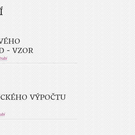
Í
OVÉHO
 - VZOR
rubí
ICKÉHO VÝPOČTU
ubí