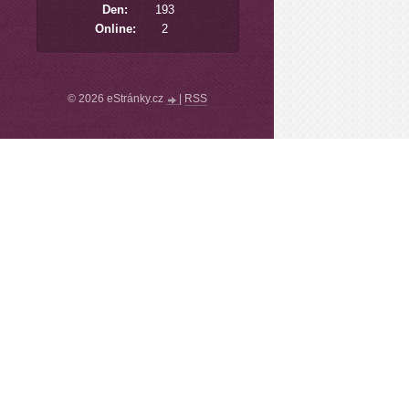
Den:
193
Online:
2
© 2026 eStránky.cz
|
RSS