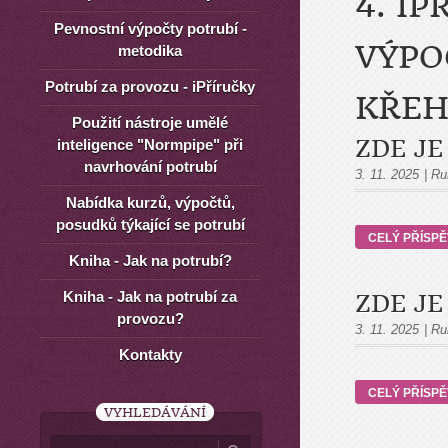
4. I
Pevnostní výpočty potrubí -
VÝPO
metodika
Potrubí za provozu - iPříručky
KŘEH
Použití nástroje umělé
ZDE JE
inteligence "Normpipe" při
navrhování potrubí
3. 11. 2025
|
Ru
Nabídka kurzů, výpočtů,
posudků týkající se potrubí
CELÝ PŘÍSP
Kniha - Jak na potrubí?
Kniha - Jak na potrubí za
ZDE JE
provozu?
3. 11. 2025
|
Ru
Kontakty
CELÝ PŘÍSP
VYHLEDÁVÁNÍ