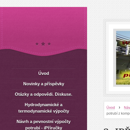
Úvod
Novinky a příspěvky
Otázky a odpovědi. Diskuse.
Hydrodynamické a
›
Úvod
Náv
termodynamické výpočty
potrubí z komp
Návrh a pevnostní výpočty
potrubí - iPříručky