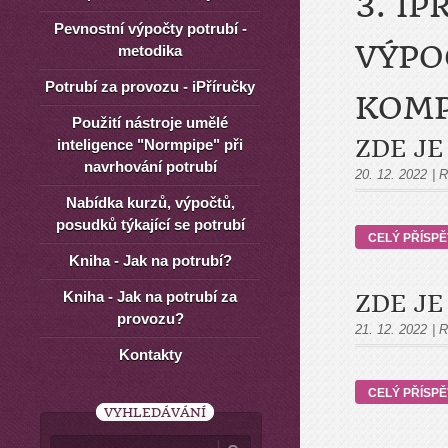
3. I
Pevnostní výpočty potrubí -
VÝPO
metodika
Potrubí za provozu - iPříručky
KOMP
Použití nástroje umělé
ZDE JE
inteligence "Normpipe" při
navrhování potrubí
20. 12. 2022
|
R
Nabídka kurzů, výpočtů,
posudků týkající se potrubí
CELÝ PŘÍSP
Kniha - Jak na potrubí?
Kniha - Jak na potrubí za
ZDE JE
provozu?
21. 12. 2022
|
R
Kontakty
CELÝ PŘÍSP
VYHLEDÁVÁNÍ