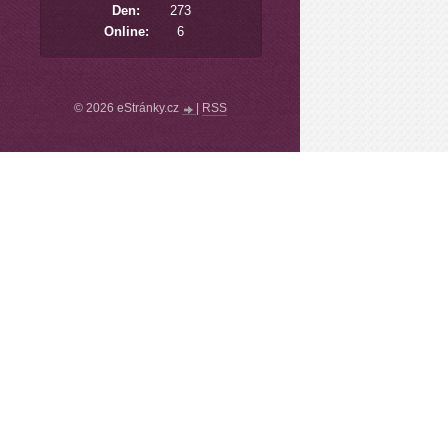
Den:
273
Online:
6
© 2026 eStránky.cz
|
RSS