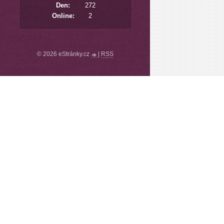
Den:
272
Online:
2
© 2026 eStránky.cz
|
RSS