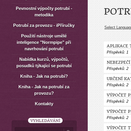
Pevnostní výpočty potrubí -
POTR
metodika
Potrubí za provozu - iPříručky
Select Languag
Použití nástroje umělé
inteligence "Normpipe" při
APLIKACE
navrhování potrubí
Příspěvků:
1
Nabídka kurzů, výpočtů,
NEBEZPEČÍ
posudků týkající se potrubí
Příspěvků:
2
Kniha - Jak na potrubí?
URČENÍ KA
Příspěvků:
2
Kniha - Jak na potrubí za
provozu?
VÝPOČET P
Příspěvků:
2
Kontakty
VÝPOČET 
Příspěvků:
2
VYHLEDÁVÁNÍ
VÝPOČET T