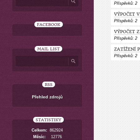
Příspěvků:
2
VÝPOČET 
Příspěvků:
2
FACEBOOK
VÝPOČET 
Příspěvků:
2
MAIL LIST
ZATÍŽENÍ 
Příspěvků:
2
RSS
Přehled zdrojů
STATISTIKY
Celkem:
862924
Měsíc:
12776