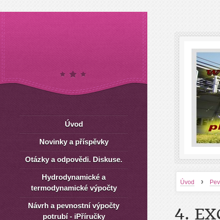
Úvod
Novinky a příspěvky
Otázky a odpovědi. Diskuse.
Hydrodynamické a
›
Úvod
Pev
termodynamické výpočty
Návrh a pevnostní výpočty
4. E
potrubí - iPříručky