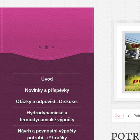
Úvod
Novinky a příspěvky
Otázky a odpovědi. Diskuse.
Hydrodynamické a
›
Úvod
Pot
termodynamické výpočty
Návrh a pevnostní výpočty
POTR
potrubí - iPříručky