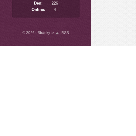
Den:
226
Online:
4
© 2026 eStránky.cz
|
RSS