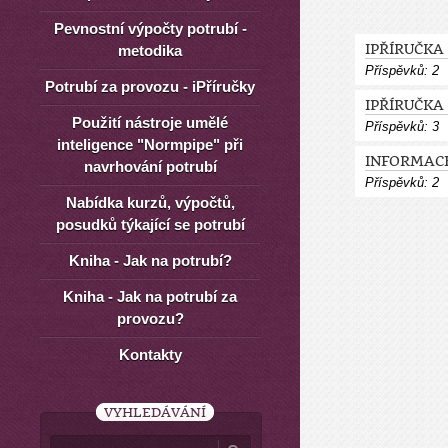
Pevnostní výpočty potrubí -
IPŘÍRUČKA
metodika
Příspěvků:
2
Potrubí za provozu - iPříručky
IPŘÍRUČKA
Použití nástroje umělé
Příspěvků:
3
inteligence "Normpipe" při
INFORMAC
navrhování potrubí
Příspěvků:
2
Nabídka kurzů, výpočtů,
posudků týkající se potrubí
Kniha - Jak na potrubí?
Kniha - Jak na potrubí za
provozu?
Kontakty
VYHLEDÁVÁNÍ