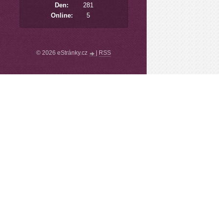
Den:
281
Online:
5
© 2026 eStránky.cz
|
RSS