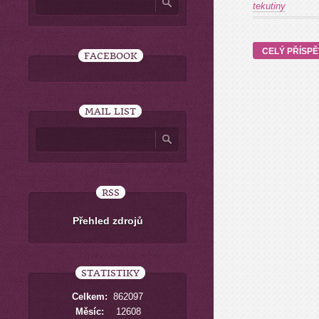
tekutiny
CELÝ PŘÍSP
FACEBOOK
MAIL LIST
RSS
Přehled zdrojů
STATISTIKY
Celkem:
862097
Měsíc:
12608