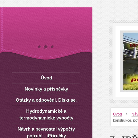
Úvod
Novinky a příspěvky
Otázky a odpovědi. Diskuse.
Hydrodynamické a
›
Úvod
Náv
termodynamické výpočty
konstrukce, pot
Návrh a pevnostní výpočty
potrubí - iPříručky