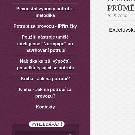
PRŮMĚ
Pevnostní výpočty potrubí -
metodika
19. 8. 2024
Potrubí za provozu - iPříručky
Excelovsko
Použití nástroje umělé
inteligence "Normpipe" při
navrhování potrubí
Nabídka kurzů, výpočtů,
posudků týkající se potrubí
Kniha - Jak na potrubí?
Kniha - Jak na potrubí za
provozu?
Kontakty
VYHLEDÁVÁNÍ