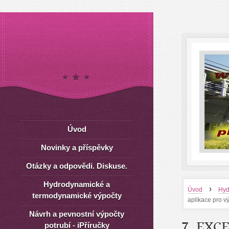
Úvod
Novinky a příspěvky
Otázky a odpovědi. Diskuse.
Hydrodynamické a
›
Úvod
Hyd
termodynamické výpočty
aplikace pro v
Návrh a pevnostní výpočty
7. EXC
potrubí - iPříručky