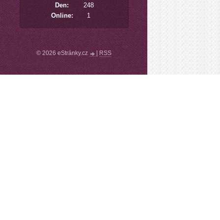
Den:
248
Online:
1
© 2026 eStránky.cz
|
RSS