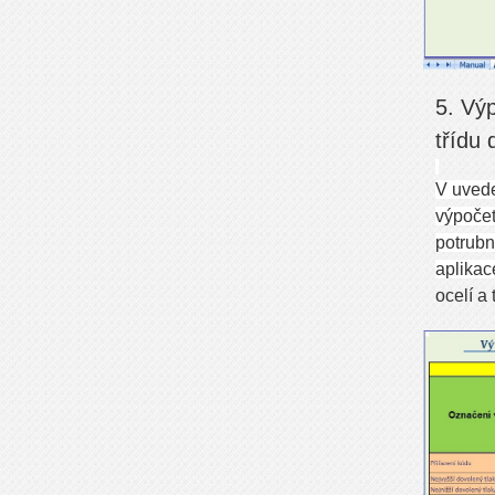
5. Výp
třídu
V uvede
výpočet
potrubn
aplikac
ocelí a