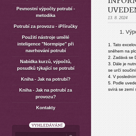
INFOR
UVEDE
Pevnostní výpočty potrubí -
metodika
13. 8. 2024
Potrubí za provozu - iPříručky
1. Výp
Použití nástroje umělé
inteligence "Normpipe" při
1. Tato excelo
navrhování potrubí
sněhem na ploc
2. Zadává se D
Nabídka kurzů, výpočtů,
3. Dále je nut
posudků týkající se potrubí
se určí součin
4. V posledním
Kniha - Jak na potrubí?
5. Podle uvede
svírá se zemí 
Kniha - Jak na potrubí za
provozu?
Kontakty
VYHLEDÁVÁNÍ