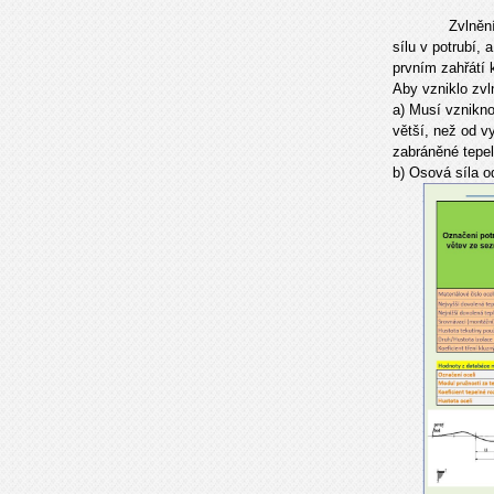
Zvlnění
sílu v potrubí, 
prvním zahřátí 
Aby vzniklo zvl
a) Musí vznikno
větší, než od v
zabráněné tepel
b) Osová síla o