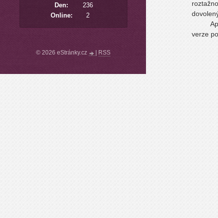
roztažno
Den:
236
dovolený
Online:
2
Ap
verze po
© 2026 eStránky.cz
|
RSS