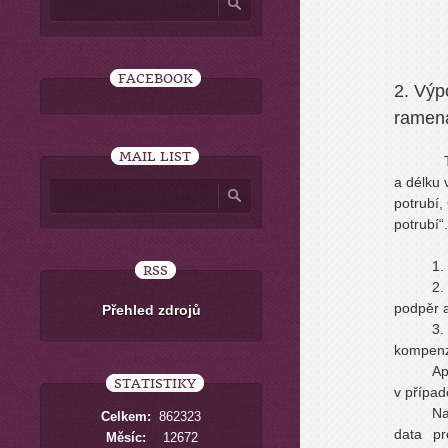
FACEBOOK
2. Výp
ramena
MAIL LIST
Tato ex
a délku
potrubí,
potrubí“.
1.
RSS
2.
podpěr a
Přehled zdrojů
3.
kompenzá
Ap
STATISTIKY
v případ
Na
Celkem:
862323
data pr
Měsíc:
12672