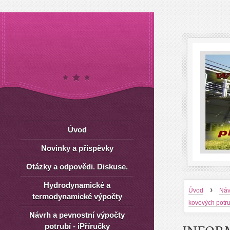
Úvod
Novinky a příspěvky
Otázky a odpovědi. Diskuse.
Hydrodynamické a
›
Úvod
Náv
termodynamické výpočty
kovových potru
Návrh a pevnostní výpočty
potrubí - iPříručky