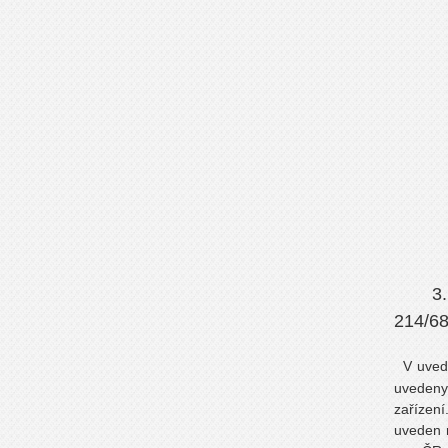
3
214/68
V uved
uvedeny
zařízen
uveden n