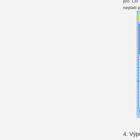
pro ČR 
neplatí p
4. Výp