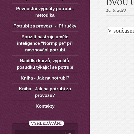
DVOU 
Pevnostní výpočty potrubí -
16. 5. 2020
metodika
Potrubí za provozu - iPříručky
V současné
Použití nástroje umělé
inteligence "Normpipe" při
navrhování potrubí
Nabídka kurzů, výpočtů,
posudků týkající se potrubí
Kniha - Jak na potrubí?
Kniha - Jak na potrubí za
provozu?
Kontakty
VYHLEDÁVÁNÍ