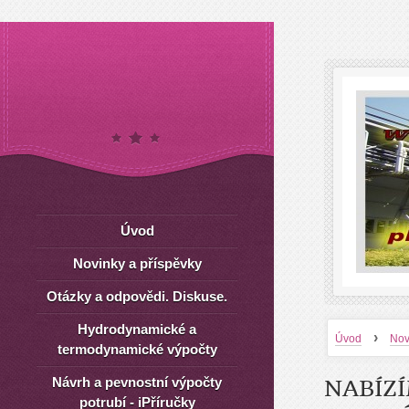
Úvod
Novinky a příspěvky
Otázky a odpovědi. Diskuse.
Hydrodynamické a
›
Úvod
Nov
termodynamické výpočty
Návrh a pevnostní výpočty
NABÍZÍ
potrubí - iPříručky