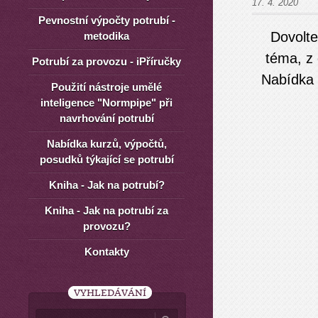
17. 4. 2020
Pevnostní výpočty potrubí -
Dovolte
metodika
téma, z 
Potrubí za provozu - iPříručky
Nabídka 
Použití nástroje umělé
inteligence "Normpipe" při
navrhování potrubí
Nabídka kurzů, výpočtů,
posudků týkající se potrubí
Kniha - Jak na potrubí?
Kniha - Jak na potrubí za
provozu?
Kontakty
VYHLEDÁVÁNÍ