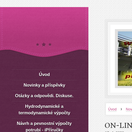
Úvod
Novinky a příspěvky
Otázky a odpovědi. Diskuse.
Hydrodynamické a
›
Úvod
Nov
termodynamické výpočty
Návrh a pevnostní výpočty
ON-LIN
potrubí - iPříručky