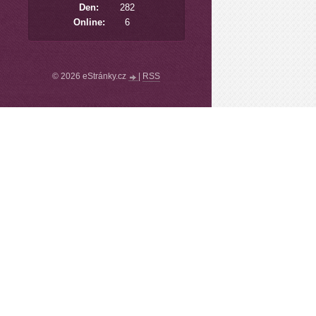
Den:
282
Online:
6
© 2026 eStránky.cz
|
RSS