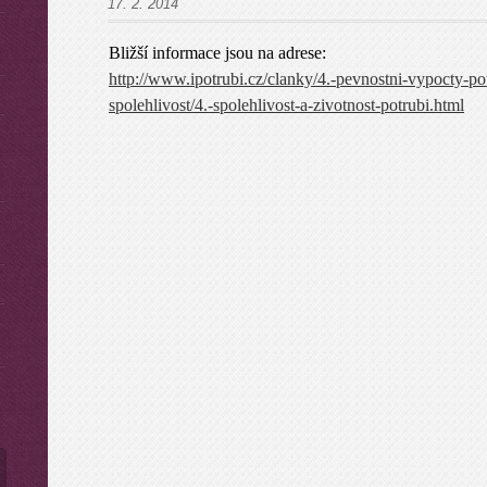
17. 2. 2014
Bližší informace jsou na adrese:
http://www.ipotrubi.cz/clanky/4.-pevnostni-vypocty-pot
spolehlivost/4.-spolehlivost-a-zivotnost-potrubi.html