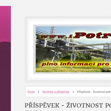
›
›
Úvod
Novinky a příspěvky
Příspěvek - životnost pot
PŘÍSPĚVEK - ŽIVOTNOST P