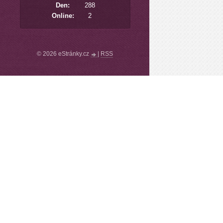
Den:
288
Online:
2
© 2026 eStránky.cz
|
RSS