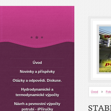
Úvod
Novinky a příspěvky
Otázky a odpovědi. Diskuse.
Hydrodynamické a
›
Úvod
Fot
termodynamické výpočty
Návrh a pevnostní výpočty
STAB
potrubí - iPříručky